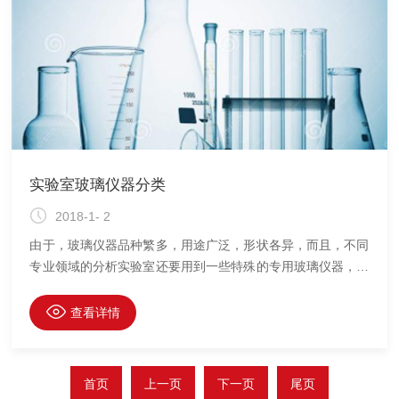
泼，稳定性差；有的易燃，有的易
实验室玻璃仪器分类
2018-1- 2
由于，玻璃仪器品种繁多，用途广泛，形状各异，而且，不同
专业领域的分析实验室还要用到一些特殊的专用玻璃仪器，因
此，很难将所有玻璃仪器详细进行分类。按照国际通用的标
准，通常是将实验室中所用的玻璃仪器和玻璃制品大致分为以
查看详情
下8类：(1)输送和截留装置类：包括：玻璃接头、接口、阀、
塞、管、棒等。(2)容器类：如，皿、瓶、烧杯、烧瓶、槽、
试管等。(3)基本操作仪器和装置类：如，用于吸收、干燥、
首页
上一页
下一页
尾页
蒸馏、冷凝、分离、蒸发、萃取、气体发生、色谱、分液、搅