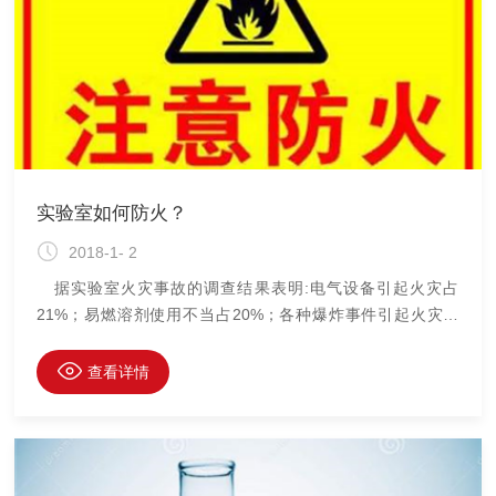
筒
实验室如何防火？
2018-1- 2
据实验室火灾事故的调查结果表明:电气设备引起火灾占
21%；易燃溶剂使用不当占20%；各种爆炸事件引起火灾占
13%；易燃气体或自燃所致的各占7%与6%。其中：71%的事
故是由实验室工作人员工作不慎、操作失误所致；56%的起火
查看详情
发生在下午6时至清晨6时；89%的事故是由于没有必要的灭火
器具，无法及时扑灭火源，从而酿成重大灾情的。 实验室火
灾的主要原因1.实验室易燃易爆危险品引起火灾在实验室中，
各种化学危险物品使用极为普遍，种类繁多。这些物品性质活