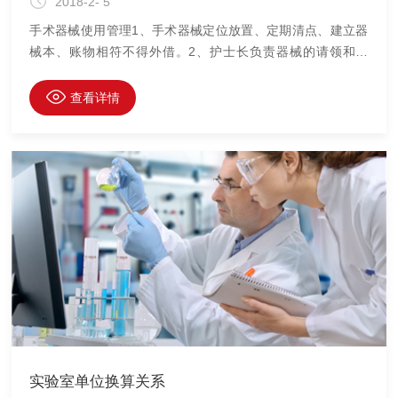
2018-2- 5
手术器械使用管理1、手术器械定位放置、定期清点、建立器
械本、账物相符不得外借。2、护士长负责器械的请领和报
废。申请器械需填写申请单报废需填写器械损耗单，按程序严
格交接办理。3、手术室设器械管理岗位，由年资较高、责任
查看详情
心强的护士担任主要负责手术所需器械的清点、发放、回收、
检查。器械护士如无则为巡回护士当日所用器械用毕后严格按
器械清洗流程处理完后交予器械管理护士检查若质量不达标应
上报护士长并采取相应的处罚措施。护士长必须每周抽查各个
间的器械病记录情况在科内公示情节严重者上报绩效管理委员
会。4、原则上一
实验室单位换算关系