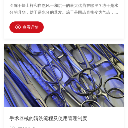
冷冻干燥土样和自然风干和烘干的最大优势在哪里？冻干是水
分的升华，烘干是水分的蒸发。冻干是固态直接变为气态，烘
干是液态变为气态。冻干过程因为在低温、低压状态下，样品
的物理结构基本不受影响，不会因为细胞壁内外存在的湿度梯
查看详情
度而发生渗透导致表面毛孔收缩或者内部失水发生干瘪。烘干
对样品的作用是温度由外向内，湿度由内向外(相反)，温度过
高会引起内部水分汽化过快，来不及通过毛细管道排出而发生
膨胀，引起细胞破裂。通俗的讲，就是冻干在低温状态下进
行，不会破坏样品的分子结构和形态，而烘干由于高温，会破
坏样品分子结构
手术器械的清洗流程及使用管理制度