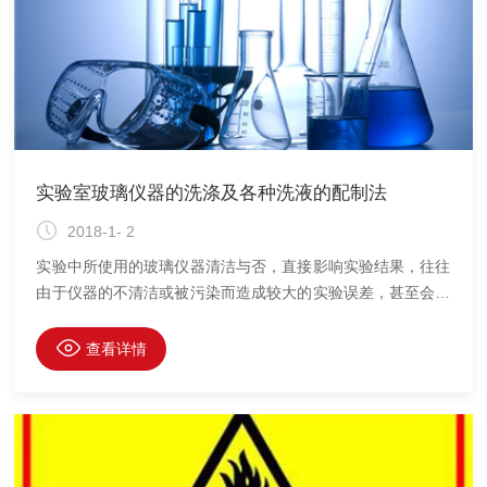
实验室玻璃仪器的洗涤及各种洗液的配制法
2018-1- 2
实验中所使用的玻璃仪器清洁与否，直接影响实验结果，往往
由于仪器的不清洁或被污染而造成较大的实验误差，甚至会出
现相反的实验结果。因此，玻璃仪器的洗涤清洁工作是非常重
要的。1、初用玻璃仪器的清洗新购买的玻璃仪器表面常附着
查看详情
有游离的碱性物质，可先用洗涤灵稀释液、肥皂水或去污粉等
洗刷再用自来水洗净，然后浸泡在1％～2％盐酸溶液中过夜
（不少于4 小时），再用自来水冲洗，最后用蒸馏水冲洗2～3
次，在80～100℃烘箱内烤干备用。 2、使用过的玻璃仪器的
清洗（1）一般玻璃仪器：如试管、烧杯、锥形瓶等（包括量