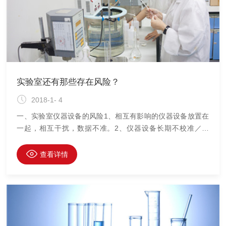
实验室还有那些存在风险？
2018-1- 4
一、实验室仪器设备的风险1、相互有影响的仪器设备放置在
一起，相互干扰，数据不准。2、仪器设备长期不校准／检
定，准确性无保障。3、仪器设备不做期间核査，性能不撑
控。4、仪器设备无状态标识或标识混乱，容易错用。5、仪器
查看详情
设备无安全保护装备，对操作员有安全风险。6、气瓶没有分
类贮存，无固定和防漏设施，有爆燃隐患。7、仪器设备气路
交叉杂乱，有火灾安全隐患8、仪器设备使用无记录，出現异
常无法追溯。9、仪器设备档案信息不全，对维护造成困扰。
10、仪器设备无强排风装置，对操作人员有伤害二、实验室环
境控制存在风险