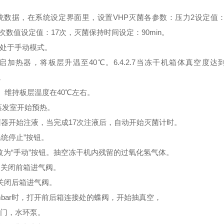
数据，在系统设定界面里，设置VHP灭菌各参数：压力2设定值
环次数值设定值：17次，灭菌保持时间设定：90min。
制处于手动模式。
器，将板层升温至40℃。6.4.2.7当冻干机箱体真空度达
，
。维持板层温度在40℃左右。
蒸发室开始预热。
器开始注液，当完成17次注液后，自动开始灭菌计时。
系统停止”按钮。
改为“手动”按钮。抽空冻干机内残留的过氧化氢气体。
，关闭前箱进气阀。
，关闭后箱进气阀。
bar时，打开前后箱连接处的蝶阀，开始抽真空，
阀门，水环泵。