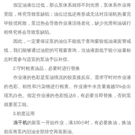
假定油液位过低，那么泵体系就得不到光滑，泵体系作业将
受阻，终究导致泵缺陷；油位过低还将形成无法对压缩机热量完
毕较优耗散，泵过热会导致作业液活络老化，缺少光滑和油碳行
程终究将会导致泵缺陷。
因此，一定要保证泵的油位不能低于查询窗较低油液面警戒
线，我们能够通过油腔的可视窗查询，当油液面低于较小油量标
志时需参与适宜的泵油予以补偿。
2.守时检查油品，必要时进行替换
作业液的色彩是泵油情况的较直接反应。需求守时对作业液
的色彩、粘性和污染物进行检查。作业液中水含量逾越5%会出
现乳白色。假定作业液的色彩抵达6，有必要当即替换，否则泵
就要罢工啦。
3.初度运用
冻干机
的新泵一开始作业，满100小时，有必要换油，换油
前应将泵内旧油全部排空再装新油。