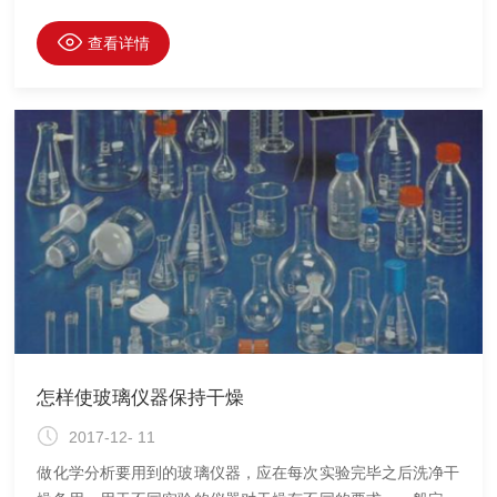
液相色谱、气相色谱进行检测。由于样品数量大，检测过程中
有大批进样瓶需要清洗，不仅浪费时间，降低工作效率，而且
查看详情
有时会出现因清洗后的样品瓶洁净度达不到要求而导致实验结
果发生偏差的情况。色谱进样瓶以玻璃材质为主， 极少是塑
料材质。一次性使用的进样瓶成本高、浪费大、对环境污染严
重，大多实验室都是将进样瓶清洗后重复利用。目前，实验室
常用清洗进样瓶的方法主要都是加入洗衣粉、洗涤剂、有机溶
剂及酸碱洗
怎样使玻璃仪器保持干燥
2017-12- 11
做化学分析要用到的玻璃仪器，应在每次实验完毕之后洗净干