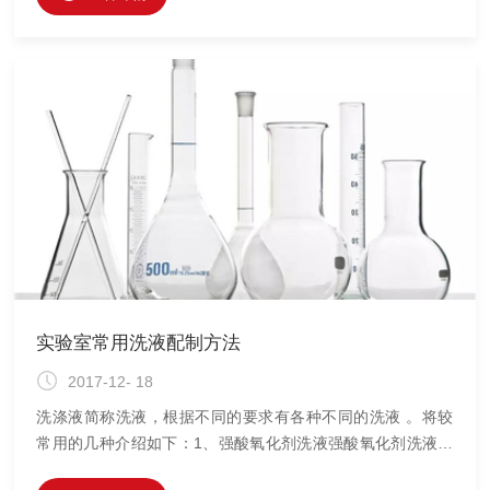
过程：玻璃器皿泡在稀释的清洗剂中30分钟，水温
20℃-50℃，自来水漂洗后去离子水漂洗。机器清洗遵循生产
商手册，选择建议的清洗程序与时间。避免清洗温度高于
65℃，特别是在清洗容量器皿（烧瓶、量筒、移液管等）时因
为高温会损坏分度或导致容量改变。聚烯烃塑料
实验室常用洗液配制方法
2017-12- 18
洗涤液简称洗液，根据不同的要求有各种不同的洗液 。将较
常用的几种介绍如下：1、强酸氧化剂洗液强酸氧化剂洗液是
用重铬酸甲（K2Cr2O7）和浓硫酸（H2SO4)配成。K2Cr2O7