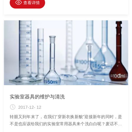
在酸性溶液中，有很强的氧化能力， 对玻璃仪器又及少有侵
查看详情
蚀作用。所以这种洗液在实验室内使用最广泛。配制浓度各有
不同，从5~12%的各种浓度都有。铬有致癌作用，因此配制和
使用洗液时要极为小心，常用两种配制方法如下：⑴ 取
100mL工业浓硫酸置于烧杯内，小心加热，然后慢慢加入5g
重铬酸钾粉末，边加边搅拌，待全部溶解并缓慢冷却后
实验室器具的维护与清洗
2017-12- 12
转眼又到年末了，在我们“穿新衣换新貌”迎接新年的同时，是
不是也应该给我们的实验室常用器具来个洗白白呢？废话不多
说，小编今天来给大家介绍一下实验室器具的常用清洁方法和