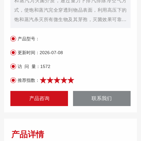
和蒸汽为灭菌介质，通过重力下排汽排除冷空气方
式，使饱和蒸汽完全穿透到物品表面，利用高压下的
饱和蒸汽杀灭所有微生物及其芽孢，灭菌效果可靠，
是物理灭菌法中最有效的方法。适用于医疗卫生事
业、科研、大学实验室、各级医院、疾病预防控制中
产品型号：
心及检验检疫机构等企事业单位，广泛应用于医疗行
更新时间：
2026-07-08
业，医药学、生物化学、农业科学、实验室、大专院
校等领域，对橡胶、敷料、液体、器械等物品进行灭
访 问 量：
1572
菌。
推荐指数：
产品咨询
联系我们
产品详情