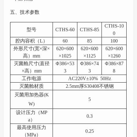
五、技术参数
CT
H
S-10
型号
CT
H
S-60
CT
H
S-85
0
腔内容积（
L
）
60
85
100
外形尺寸
(
宽
×
深
×
620
×6
00
620
×6
00
620
×
600
高）
mm
×
102
5
×1
125
×1
260
灭菌舱尺寸
(
直径
Φ
386
×
53
Φ
386
×7
4
Φ
386
×8
7
×
高）
mm
3
3
8
工作电源
AC220V±10% 50Hz
灭菌舱材质
2.5mm厚S30408不锈钢
灭菌用加热器
(K
5
W)
设计压力（
MP
0.
3
a
）
最高使用压力
0.25
（
MPa
）