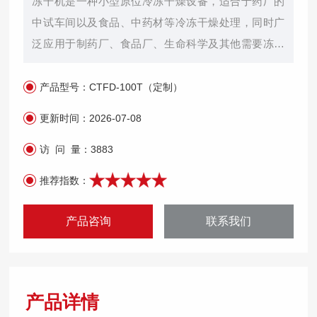
冻干机是一种小型原位冷冻干燥设备，适合于药厂的
中试车间以及食品、中药材等冷冻干燥处理，同时广
泛应用于制药厂、食品厂、生命科学及其他需要冻干
工艺的场所。原位冷冻干燥技术是一种目前国际先进
的结构设计，防止物料转移过程带来的污染，实现了
产品型号：
CTFD-100T（定制）
干燥升华的自动化。
更新时间：
2026-07-08
访 问 量：
3883
推荐指数：
产品咨询
联系我们
产品详情