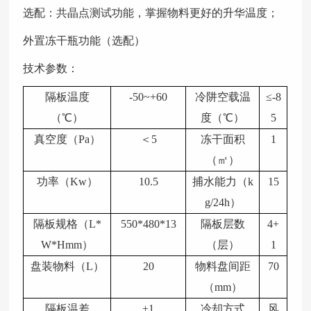
选配：共晶点测试功能，掌握物料更好的升华温度；
外置冻干瓶功能（选配）
技术参数：
隔板温度
-50~+60
冷阱空载温
≤-8
（℃）
度（℃）
5
真空度（Pa）
＜5
冻干面积
1
（㎡）
功率（Kw）
10.5
捕水能力（k
15
g/24h）
隔板规格（L*
550*480*13
隔板层数
4+
W*Hmm）
（层）
1
盘装物料（L）
20
物料盘间距
70
（mm）
隔板温差
±1
冷却方式
风