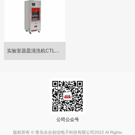
试型冻干机是一种小型原位冷冻
试型冻干机是一种小型原位冷冻
干燥设备，适合于药厂的中试车
干燥设备，适合于药厂的中试车
间以及食品、中药材等冷冻干燥
间以及食品、中药材等冷冻干燥
处理，同时广泛应用于制药厂、
处理，同时广泛应用于制药厂、
食品厂、生命科学及其他需要冻
食品厂、生命科学及其他需要冻
干工艺的场所。原位冷冻干燥技
干工艺的场所。原位冷冻干燥技
术是一种目前国际先进的结构设
术是一种目前国际先进的结构设
实验室器皿清洗机CTLW-320
计，防止物料转移过程带来的污
计，防止物料转移过程带来的污
染，实现了干燥升华的自动化。
染，实现了干燥升华的自动化。
【产品概述】国产冷冻干燥机/中
试型冻干机是一种小型原位冷冻
干燥设备，适合于药厂的中试车
间以及食品、中药材等冷冻干燥
处理，同时广泛应用于制药厂、
食品厂、生命科学及其他需要冻
干工艺的场所。原位冷冻干燥技
公司公众号
术是一种目前国际先进的结构设
计，防止物料转移过程带来的污
版权所有 © 青岛永合创信电子科技有限公司2022 Al Rights