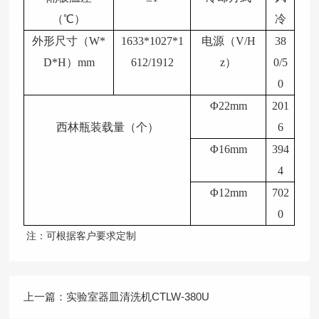
（℃）
冷
外形尺寸（W*
1633*1027*1
电源（V/H
38
D*H）mm
612/1912
z）
0/5
0
Φ22mm
201
西林瓶装载量（个）
6
Φ16mm
394
4
Φ12mm
702
0
注：可根据客户要求定制
上一篇：
实验室器皿清洗机CTLW-380U