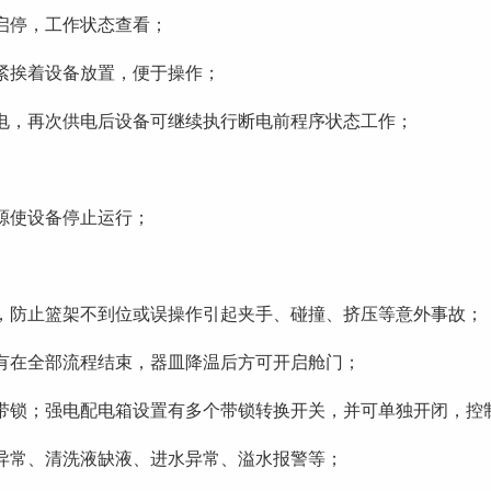
启停，工作状态查看；
紧挨着设备放置，便于操作；
电，再次供电后设备可继续执行断电前程序状态工作；
源使设备停止运行；
，防止篮架不到位或误操作引起夹手、碰撞、挤压等意外事故；
有在全部流程结束，器皿降温后方可开启舱门；
带锁；强电配电箱设置有多个带锁转换开关，并可单独开闭，控
异常、清洗液缺液、进水异常、溢水报警等；