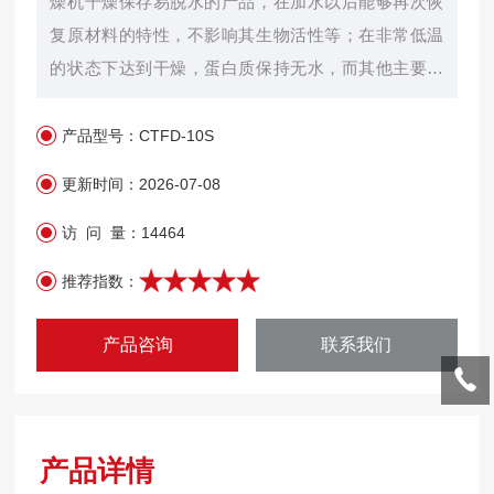
燥机干燥保存易脱水的产品，在加水以后能够再次恢
复原材料的特性，不影响其生物活性等；在非常低温
的状态下达到干燥，蛋白质保持无水，而其他主要的
化学键保持质的量不变；适用于细菌、病毒、血浆、
血清、抗体、疫苗以及药品、微生物、酵母、生物研
产品型号：
CTFD-10S
究用植物提取物等的干燥。
更新时间：
2026-07-08
访 问 量：
14464
推荐指数：
产品咨询
联系我们
产品详情