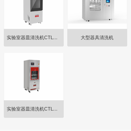
实验室器皿清洗机CTLW-280
大型器具清洗机
实验室台式冷冻干燥机/实验室冷
实验室台式冷冻干燥机/实验室冷
冻干燥机干燥保存易脱水的产
冻干燥机干燥保存易脱水的产
品，在加水以后能够再次恢复原
品，在加水以后能够再次恢复原
材料的特性，不影响其生物活性
材料的特性，不影响其生物活性
等；在非常低温的状态下达到干
等；在非常低温的状态下达到干
燥，蛋白质保持无水，而其他主
燥，蛋白质保持无水，而其他主
要的化学键保持质的量不变；适
要的化学键保持质的量不变；适
用于细菌、病毒、血浆、血清、
用于细菌、病毒、血浆、血清、
实验室器皿清洗机CTLW-320
抗体、疫苗以及药品、微生物、
抗体、疫苗以及药品、微生物、
酵母、生物研究用植物提取物等
酵母、生物研究用植物提取物等
实验室台式冷冻干燥机/实验室冷
的干燥。
的干燥。