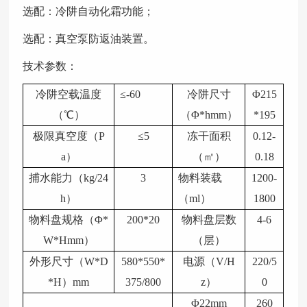
选配：冷阱自动化霜功能；
选配：真空泵防返油装置。
技术参数：
冷阱空载温度
≤-60
冷阱尺寸
Φ215
（
℃）
（
Φ*hmm）
*195
极限真空度（
P
≤5
冻干面积
0.12-
a）
（㎡）
0.18
捕水能力（
kg/24
3
物料装载
1200-
h）
（
ml）
1800
物料盘规格（
Φ*
200*20
物料盘层数
4-6
W*Hmm）
（层）
外形尺寸（
W*D
580*550*
电源（
V/H
220/5
*H）mm
375/800
z）
0
Φ22mm
260