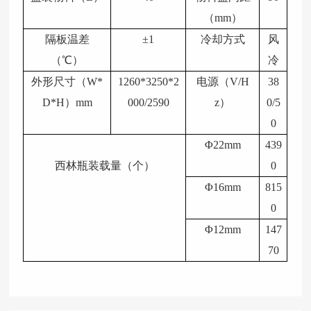
（
mm）
隔板温差
±1
冷却方式
风
（
℃）
冷
外形尺寸（
W*
1260*3250*2
电源（
V/H
38
D*H）mm
000/2590
z）
0/5
0
Φ22mm
439
西林瓶装载量（个）
0
Φ16mm
815
0
Φ12mm
147
70