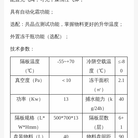
具有自动化霜功能；
选配：共晶点测试功能，掌握物料更好的升华温度；
外置冻干瓶功能（选配）；
技术参数：
隔板温度
-55~+70
冷阱空载温
≤-8
（
℃）
度（
℃）
0
真空度（
Pa）
＜
10
冻干面积
2.1
（㎡）
功率（
Kw）
13
捕水能力（
k
40
g/24h）
隔板规格（
L*
500*700*13
隔板层数
6+
W*Hmm）
（层）
1
盘装物料（
L）
40
物料盘间距
90