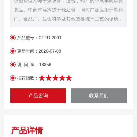
小型原位冷冻干燥设备，适合于药厂的中试车间以及
食品、中药材等冷冻干燥处理，同时广泛应用于制药
厂、食品厂、生命科学及其他需要冻干工艺的场所。
原位冷冻干燥技术是一种目前国际先进的结构设计，
防止物料转移过程带来的污染，实现了干燥升华的自
产品型号：
CTFD-200T
动化。
更新时间：
2026-07-08
访 问 量：
18356
推荐指数：
产品咨询
联系我们
产品详情