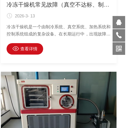
冷冻干燥机常见故障（真空不达标、制冷不足等）的系统性排查
2026-3- 13
冷冻干燥机是一个由制冷系统、真空系统、加热系统和
控制系统组成的复杂设备。在长期运行中，出现故障在
所难免。其中，“真空度不达标”和“制冷效果不足”是常
见、也比较影响冻干工艺的两大核心故障。面对问题，
查看详情
盲目拆卸或仅凭经验处理往往事倍功半。采用系统性、
由简到繁的排查逻辑，能快速定位根源，高效解决问
题。