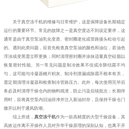
关于真空冻干机的维修与日常维护，这是保障设备长期稳定
运行的重要环节。常见的故障之一是真空度达不到设定要求，这
通常是由于真空泵油乳化变质、密封圈老化或管路接头松动引起
的。遇到此类问题，应首先检查真空泵油的颜色和油位，若油色
浑浊或变黑需立即更换；同时清理密封圈并涂抹适量真空硅脂以
恢复密封性能。另一常见问题是制冷效果不佳或冷阱结霜不均
匀，这可能与冷凝器鳍片积灰、制冷剂泄漏或除霜不根本有关，
需定期清理冷凝器和检查制冷管路压力。此外，每次使用完毕后
务必及时清理干燥仓内的物料残渣，防止污染后续批次；长期停
用时，应将真空泵内旧油排净并注入新油封存，且保持干燥仓门
微开以利于通风防潮。
综上所述，
真空冻干机
作为一款高精度的大型干燥设备，其
高效运作离不开操作人员对升华干燥原理的深刻认知，也离不开