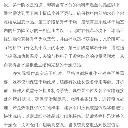
段。第一阶段是预冻，即将含有水分的物料降温至共晶点以下，
通常需达到零下四十摄氏度甚至更低，确保物料内部的水分全部
冻结成固态冰晶。第二阶段是升华干燥，启动真空系统将干燥室
内的压力降至水的三相点压力以下，此时在低温环境下，冰晶不
经过融化直接升华为水蒸气，并由捕水器捕获凝结，此阶段可去
除物料中百分之九十以上的水分。第三阶段是解析干燥，通过适
当提高加热板温度，去除与物料分子紧密结合的少量吸附水，从
而获得含水量极低且结构完整的干燥成品。
在实际操作真空冻干机时，严格遵循标准作业程序至关重
要，这不仅能保证干燥效果，还能有效延长设备使用寿命。开机
前，操作人员需仔细检查制冷系统、真空泵油位及各个管路连接
处的密封状况，确保无泄漏隐患。物料准备好后，进行预冻处
理，若是热敏性强的生物样本，建议采用液氮或超低温冰箱进行
快速冻结，以形成细小冰晶减少细胞损伤。随后将物料迅速移入
干燥仓，关闭仓门并启动真空泵。当系统真空度达到设定值后，