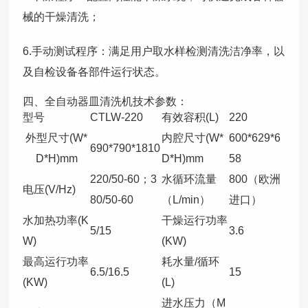
械的干燥清洗；
6.手动测试程序：满足用户取水样检测清洗洁净率，以
及自检设备各部件运行状态。
四、全自动器皿清洗机技术参数：
型号
CTLW-220
有效容积(L)
220
外型尺寸(W*
内腔尺寸(W*
600*629*6
690*790*1810
D*H)mm
D*H)mm
58
220/50-60；3
水循环流量
800（欧洲
电压(V/Hz)
80/50-60
（L/min）
进口）
水加热功率(K
干燥运行功率
5/15
3.6
W)
(KW)
最高运行功率
耗水量/循环
6.5/16.5
15
(KW)
(L)
进水压力（M