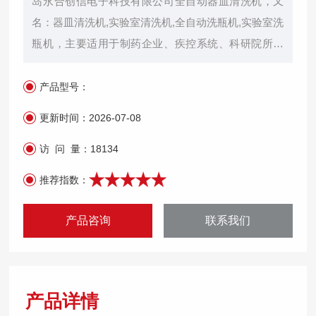
岛永合创信电子科技有限公司全自动器皿清洗机，又
名：器皿清洗机,实验室清洗机,全自动洗瓶机,实验室洗
瓶机，主要适用于制药企业、疾控系统、科研院所、
环境保护、水务系统、医院、石化系统、电力系统等
各类实验室对进样瓶、试管、烧杯、移液管、三角
产品型号：
瓶、容量瓶等器皿的清洗、干燥。二、自动清洗意
更新时间：
2026-07-08
义：1. 标准化清洗处理，确保清洗效果统一，减少人
为操作产生不确定因素。 2. 易于验证和保存记录，便
访 问 量：
18134
于追溯管理。3. 降低工作人员风险，避免人员在手动
推荐指数：
清洗过程中造成伤害或感染。4
产品咨询
联系我们
产品详情