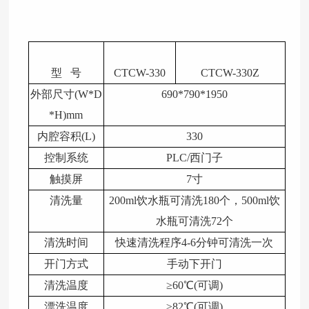
型 号
CTCW-330
CTCW-330Z
外部尺寸(W*D
690*790*1950
*H)mm
内腔容积(L)
330
控制系统
PLC/西门子
触摸屏
7寸
清洗量
200ml饮水瓶可清洗180个，500ml饮
水瓶可清洗72个
清洗时间
快速清洗程序4-6分钟可清洗一次
开门方式
手动下开门
清洗温度
≥
60℃(可调)
漂洗温度
≥82℃(可调)