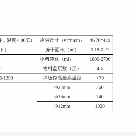
阱，温度≤-80℃）
冷阱尺寸（
Φ*hmm）
Φ270*420
载下）
冻干面积（㎡）
0.18-0.27
物料装载（
ml）
1800-2700
0
物料盘层数（层）
4-6
0/1390
隔板控温最高温度
+70
Φ22mm
360
Φ16mm
740
Φ12mm
1320