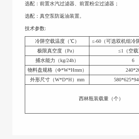
选配：前置水汽过滤器、前置粉尘过滤器；
选配：真空泵防返油装置。
技术参数:
冷阱空载温度（
℃）
≤-60（可选双机组冷
极限真空度（
Pa）
≤
1（空
捕水能力（
kg/24h）
6
物料盘规格（
Φ*W*Hmm）
240*2
外形尺寸（
W*D*H）mm
580*625*94
西林瓶装载量（个）