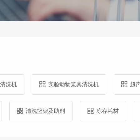
具清洗机
实验动物笼具清洗机
超
清洗篮架及助剂
冻存耗材