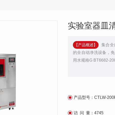
实验室器皿清洗
【产品概述】
集合全
的全自动净洗设备，免
用水规格G BT6682-
产品型号：
CTLW-200
访 问 量：
4745