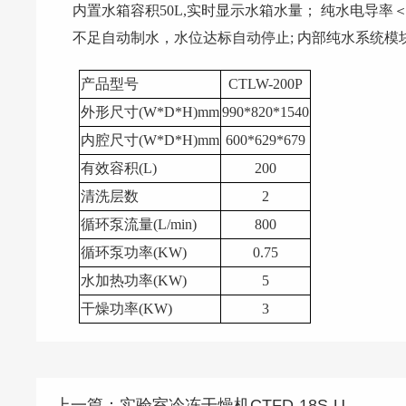
内置水箱容积50L,实时显示水箱水量； 纯水电导率＜5
不足自动制水，水位达标自动停止; 内部纯水系统
产品型号
CTLW-200P
外形尺寸
(W*D*H)mm
990*820*1540
内腔尺寸
(W*D*H)mm
600*629*
679
有效容积
(
L)
200
清洗层数
2
循环泵流量
(L/min)
800
循环泵功率
(KW)
0.
75
水加热功率
(KW)
5
干燥功率
(KW)
3
上一篇：
实验室冷冻干燥机CTFD-18S-U