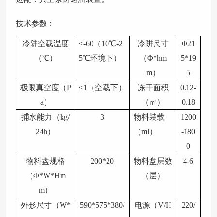
技术参数：
冷阱空载温度
≤-60（10℃-2
冷阱尺寸
Φ21
（
℃）
5℃环境下）
（
Φ*hm
5*19
m）
5
极限真空度（
P
≤
1（空载下）
冻干面积
0.12-
a）
（㎡）
0.18
捕水能力（
kg/
3
物料装载
1200
24h）
（
ml）
-180
0
物料盘规格
200*20
物料盘层数
4-6
（
Φ*W*Hm
（层）
m）
外形尺寸（
W*
590*575*380/
电源（
V/H
220/