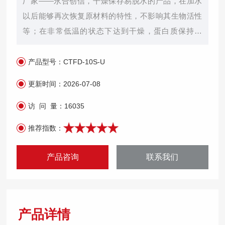
厂家——永合创信，干燥保存易脱水的产品，在加水
以后能够再次恢复原材料的特性，不影响其生物活性
等；在非常低温的状态下达到干燥，蛋白质保持无
水，而其他主要的化学键保持质的量不变；适用于细
菌、病毒、血浆、血清、抗体、疫苗以及药品、微生
产品型号：
CTFD-10S-U
物、酵母、生物研究用植物提取物等的干燥。
更新时间：
2026-07-08
访 问 量：
16035
推荐指数：
产品咨询
联系我们
产品详情