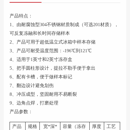
产品特点：
1、由耐腐蚀型304不锈钢材质制成（可选201材质），
可反复冻融和长时间存储样本
2、产品可用于超低温立式冰箱中样本存储
3、产品可耐受温度范围：-196℃到121℃
4、适用于1英寸和2英寸冻存盒
5、把手圆柱形设计，提拉不勒手便于拿出
6、配有卡槽，便于做样本标记
7、翻边设计避免划伤
8、冲压成型，坚固耐用不易断裂
9、边角点焊，打磨处理
产品参数：
产品
规格
宽*深*
容量（冻存
厚度
工艺