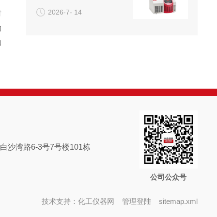
2026-7- 14
时
物
如
沙湾路6-3号7号楼101栋
公司公众号
技术支持：
化工仪器网
管理登陆
sitemap.xml