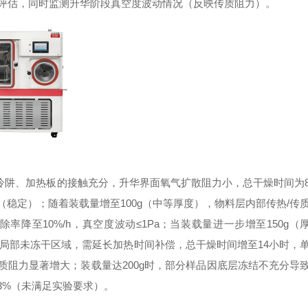
标评估，同时监测升华阶段真空度波动情况（反映传质阻力）。
阱、加热板的接触充分，升华界面氧气扩散阻力小，总干燥时间为
Pa（稳定）；随着装载量增至100g（中等厚度），物料层内部传热/传
降至10%/h，真空度波动≤1Pa；当装载量进一步增至150g（
局部未冻干区域，需延长加热时间补偿，总干燥时间增至14小时，
明传质阻力显著增大；装载量达200g时，部分样品因底层冻结不充分导
3%（未满足实验要求）。