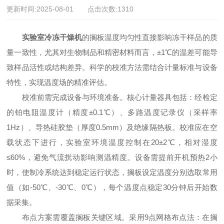
更新时间:2025-08-01 点击次数:1310
实验室冷冻干燥机
的搁板温度均匀性直接影响冻干样品的质
量一致性，尤其对生物制品和精密材料而言，±1℃的温差可能导
致样品活性或结构差异。科学的校准方法需结合计量标准与设备
特性，实现温度场的精准评估。
校准前需完成设备与环境准备。核心计量器具包括：经检定
的铂电阻温度计（精度±0.1℃）、多路温度记录仪（采样率
1Hz）、导热硅胶垫（厚度0.5mm）及绝缘隔热板。校准应在空
载状态下进行，实验室环境温度控制在20±2℃，相对湿度
≤60%，避免气流扰动影响测温精度。设备需提前开机预热2小
时，使制冷系统达到稳定运行状态，搁板设定温度分别选取常用
值（如-50℃、-30℃、0℃），每个温度点稳定30分钟后开始数
据采集。
布点方案需覆盖搁板关键区域。采用9点网格布点法：在搁