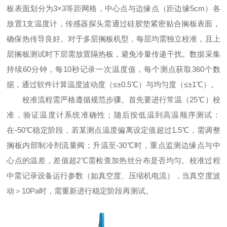
板表面划分为3×3等距网格，中心点与边缘点（距边缘5cm）各
放置1支温度计，传感器探头需通过硅胶垫紧密贴合搁板表面，
确保热传导良好。对于多层搁板机型，每层均需独立校准，且上
层搁板测试时下层需放置隔热板，避免冷量传递干扰。数据采集
持续60分钟，每10秒记录一次温度值，每个测点获取360个数
据，通过软件计算温度波动度（≤±0.5℃）与均匀度（≤±1℃）。
校准流程需严格遵循规范步骤。首先要进行常温（25℃）校
准，验证温度计系统准确性；随后按低温到高温顺序测试：
在-50℃稳定阶段，若某测点温度偏离设定值超过1.5℃，需调整
搁板内部制冷剂流量阀；升温至-30℃时，重点监测边缘点与中
心点的温差，差值超2℃需检查加热丝分布是否均匀。校准过程
中需记录设备运行参数（如真空度、压缩机电流），当真空度波
动＞10Pa时，需重新进行稳定阶段再测试。