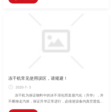
品等的干燥尤为适宜。干燥的结果能排出95-99%以上的水
份，有利于制品的长期保存。制品干燥过程是在真空条件下进
行的，故不易氧化。针对部分生化药物的化学、物理、生物的
不稳定性，冻干已被实践证明是一种非常有效的手段。随着生
化药物与生物制剂
冻干机常见使用误区，请规避！
2020-7- 3
冻干机为保证物料中的冰不溶化而直接汽化（升华），并
不断移走汽体，保证升华正常进行，必须使设备内真空度低于
某一温度下冰的饱和蒸汽压（610pa以下）。采用冷阱是为了