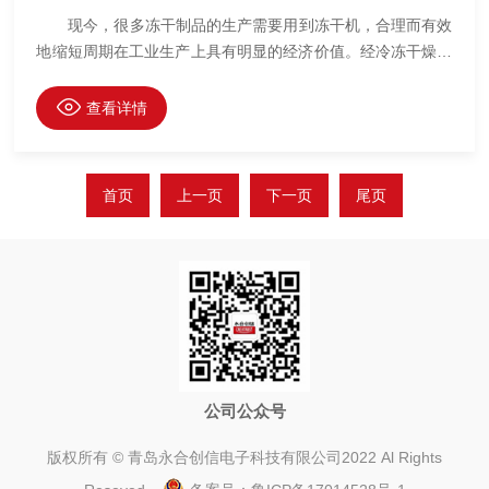
现今，很多冻干制品的生产需要用到冻干机，合理而有效
地缩短周期在工业生产上具有明显的经济价值。经冷冻干燥处
理的物品易于长期保存，加水后能恢复到冻干前的状态并保持
原有的生化特性。 冻干机凭借其它干燥方法无法比拟的优
查看详情
点，越来越受到人们的青睐，除了在医药、生物制品、食品、
血液制品、活性物质领域得到广泛应用外，其应用规模和领域
还在不断扩大中。 冻干机采用进口压缩机制冷，制冷迅
首页
上一页
下一页
尾页
速，冷阱温度低。冷阱开口大，无内盘管，带样品预冻功能，
无需低温冰箱；其采用
公司公众号
版权所有 © 青岛永合创信电子科技有限公司2022 Al Rights