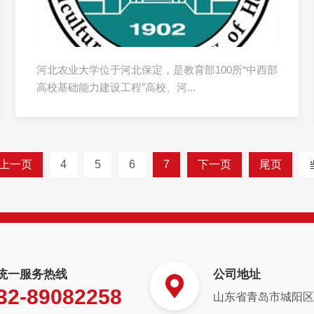
河北农业大学位于河北保定，是教育部100所“中西部
高校基础能力建设工程”高校、河...
上一页
4
5
6
7
下一页
尾页
统一服务热线
公司地址
32-89082258
山东省青岛市城阳区白