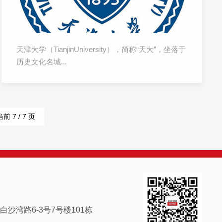
天津大学（TianjinUniversity），简称“天大”，坐落于
历史文化名城...
沙湾路6-3号7号楼101栋