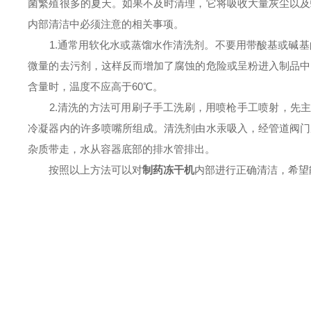
菌繁殖很多的夏天。如果不及时清理，它将吸收大量灰尘以及
内部清洁中必须注意的相关事项。
1.通常用软化水或蒸馏水作清洗剂。不要用带酸基或碱基
微量的去污剂，这样反而增加了腐蚀的危险或呈粉进入制品中
含量时，温度不应高于60℃。
2.清洗的方法可用刷子手工洗刷，用喷枪手工喷射，先主要
冷凝器内的许多喷嘴所组成。清洗剂由水汞吸入，经管道阀门
杂质带走，水从容器底部的排水管排出。
按照以上方法可以对
制药冻干机
内部进行正确清洁，希望