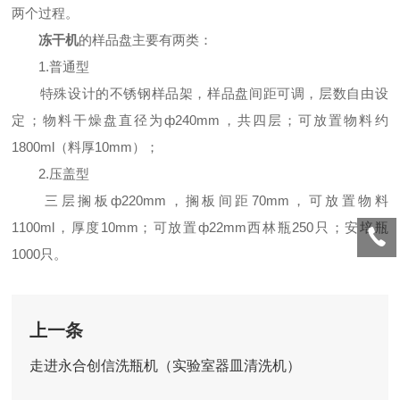
两个过程。
冻干机
的样品盘主要有两类：
1.普通型
特殊设计的不锈钢样品架，样品盘间距可调，层数自由设
定；物料干燥盘直径为ф240mm，共四层；可放置物料约
1800ml（料厚10mm）；
2.压盖型
三层搁板ф220mm，搁板间距70mm，可放置物料
1100ml，厚度10mm；可放置ф22mm西林瓶250只；安培瓶
1000只。
上一条
走进永合创信洗瓶机（实验室器皿清洗机）