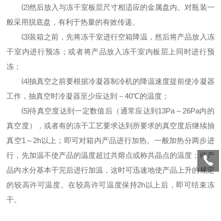
⑵然后放入与冻干室板层尺寸相适应的金属盘内。对瓶装一
般采用脱底盘，有利于热量的有效传递。
⑶装箱之前，先将冻干室进行空箱降温，然后将产品放入冻
干室内进行预冻；或者将产品放入冻干室内板层上同时进行预
冻；
⑷抽真空之前要根据冷凝器制冷机的降温速度提前使冷凝器
工作，抽真空时冷凝器至少应达到－40℃的温度；
⑸待真空度达到一定数值后（通常应达到13Pa～26Pa内的
真空度），或者有的冻干工艺要求达到所要求的真空度后继续抽
真空1～2h以上；即可对箱内产品进行加热。一般加热分两步进
行，先加温不使产品的温度超过共熔点或称共晶点的温度；待产
品内水分基本干完后进行加温，这时可迅速地使产品上升的规定
的较高许可温度。在较高许可温度保持2h以上后，即可结束冻
干。