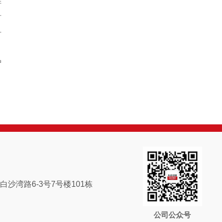
阱
有
升
护
，
沙湾路6-3号7号楼101栋
公司公众号