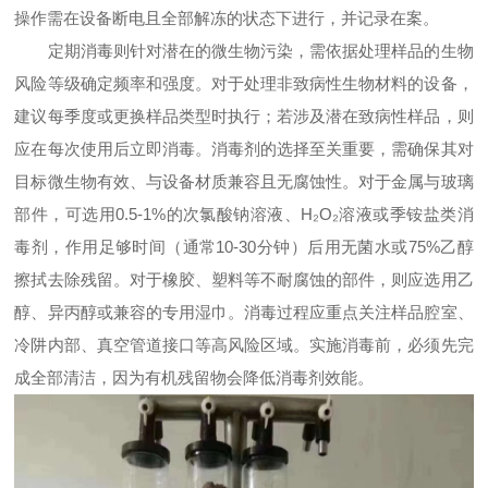
操作需在设备断电且全部解冻的状态下进行，并记录在案。
定期消毒则针对潜在的微生物污染，需依据处理样品的生物
风险等级确定频率和强度。对于处理非致病性生物材料的设备，
建议每季度或更换样品类型时执行；若涉及潜在致病性样品，则
应在每次使用后立即消毒。消毒剂的选择至关重要，需确保其对
目标微生物有效、与设备材质兼容且无腐蚀性。对于金属与玻璃
部件，可选用0.5-1%的次氯酸钠溶液、H₂O₂溶液或季铵盐类消
毒剂，作用足够时间（通常10-30分钟）后用无菌水或75%乙醇
擦拭去除残留。对于橡胶、塑料等不耐腐蚀的部件，则应选用乙
醇、异丙醇或兼容的专用湿巾。消毒过程应重点关注样品腔室、
冷阱内部、真空管道接口等高风险区域。实施消毒前，必须先完
成全部清洁，因为有机残留物会降低消毒剂效能。