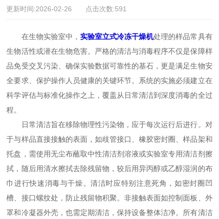
更新时间:2026-02-26 点击次数:591
在生物实验室中，
实验室立式冷冻干燥机
处理的样品常具有
生物活性或潜在生物危害。严格的清洁与消毒程序不仅是保障样
品免受交叉污染、确保实验数据可靠性的基石，更是满足生物安
全要求、保护操作人员健康的关键环节。系统的实施必须建立在
科学评估与标准化操作之上，覆盖从日常清洁到深度消毒的全过
程。
日常清洁旨在移除物理性污染物，应于每次运行后进行。对
于与样品直接接触的表面，如歧管接口、橡胶密封圈、样品架和
托盘，需使用无尘布蘸取中性清洁剂溶液或实验室专用清洁剂擦
拭，随后用清水擦拭去除残留物，较后用异丙醇或乙醇湿润的布
巾进行快速消毒与干燥。清洁时应特别注意死角，如密封圈凹
槽、接口螺纹处，防止残留物积聚。非接触表面如控制面板、外
罩和冷凝器外壳，也需定期清洁，保持设备整体洁净。所有清洁