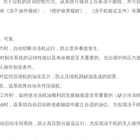
）为下位机的自动控制方式。该系统可储存上百条冻干曲线，并可
有《冻干操作规程》、《维护保养规程》、《冻干机验证文件》等
、可靠。
时，自动切断冷冻机运行，防止意外事故发生。
制冷系统的运转性能以及寿命都是至关重要的。当出现中间压力
人操作创造条件。
监控压缩机的油压压力，防止压缩机因缺油造成的损害。
机，该系统将自动关停压缩机。
作时，如何使冷冻机油顺利回至曲轴箱是非常重要的（缺少冷冻
机油时，该系统自动启动将使曲轴箱中建立合适的油位。为实现冻干
启动冷却系统，防止高压部分超温运行。为实现冻干机的无人操