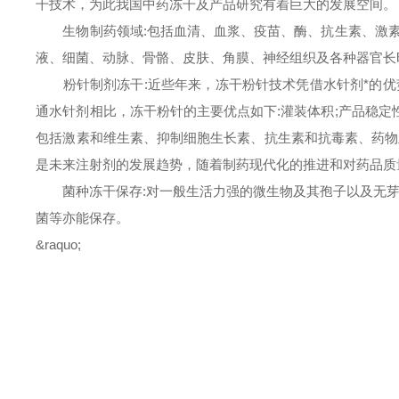
干技术，为此我国中药冻干及产品研究有着巨大的发展空间。
生物制药领域:包括血清、血浆、疫苗、酶、抗生素、激素等
液、细菌、动脉、骨骼、皮肤、角膜、神经组织及各种器官长
粉针制剂冻干:近些年来，冻干粉针技术凭借水针剂*的优
通水针剂相比，冻干粉针的主要优点如下:灌装体积;产品稳定
包括激素和维生素、抑制细胞生长素、抗生素和抗毒素、药物
是未来注射剂的发展趋势，随着制药现代化的推进和对药品质
菌种冻干保存:对一般生活力强的微生物及其孢子以及无芽
菌等亦能保存。
&raquo;