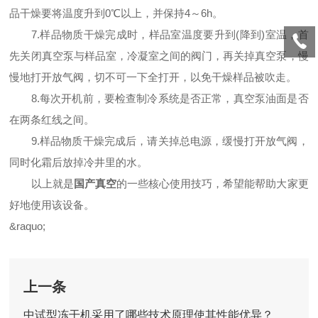
品干燥要将温度升到0℃以上，并保持4～6h。
7.样品物质干燥完成时，样品室温度要升到(降到)室温，首
先关闭真空泵与样品室，冷凝室之间的阀门，再关掉真空泵，慢
慢地打开放气阀，切不可一下全打开，以免干燥样品被吹走。
8.每次开机前，要检查制冷系统是否正常，真空泵油面是否
在两条红线之间。
9.样品物质干燥完成后，请关掉总电源，缓慢打开放气阀，
同时化霜后放掉冷井里的水。
以上就是
国产真空
的一些核心使用技巧，希望能帮助大家更
好地使用该设备。
&raquo;
上一条
中试型冻干机采用了哪些技术原理使其性能优异？