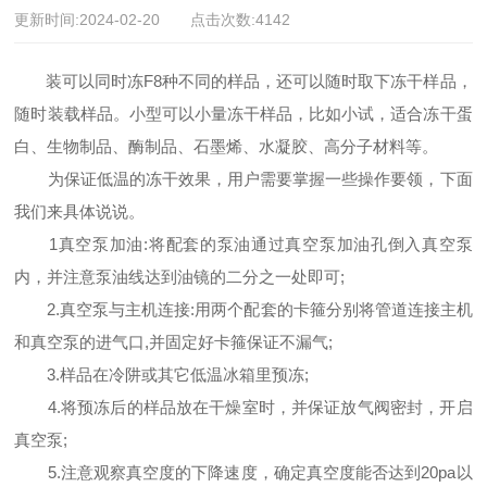
更新时间:2024-02-20 点击次数:4142
装可以同时冻F8种不同的样品，还可以随时取下冻干样品，
随时装载样品。小型可以小量冻干样品，比如小试，适合冻干蛋
白、生物制品、酶制品、石墨烯、水凝胶、高分子材料等。
为保证低温的冻干效果，用户需要掌握一些操作要领，下面
我们来具体说说。
1真空泵加油:将配套的泵油通过真空泵加油孔倒入真空泵
内，并注意泵油线达到油镜的二分之一处即可;
2.真空泵与主机连接:用两个配套的卡箍分别将管道连接主机
和真空泵的进气口,并固定好卡箍保证不漏气;
3.样品在冷阱或其它低温冰箱里预冻;
4.将预冻后的样品放在干燥室时，并保证放气阀密封，开启
真空泵;
5.注意观察真空度的下降速度，确定真空度能否达到20pa以