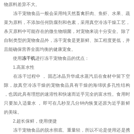
物原料差异不大。
冻干宠物食品一般会采用纯天然畜禽肝肉、鱼虾、水果、蔬
菜为原料，不添加任何防腐剂和色素，采用真空冷冻干燥工艺，
杀灭原料中可能存在的微生物细菌，对宠物来说十分安全。除了
自制类型的宠物食品外，冻干宠食是更新鲜、加工程度更低，并
且能确保营养全面均衡的健康宠食。
使用
冻干机
进行冻干宠物食品的优点：
1.高富水性
在冻干过程中 ， 固态冰晶升华成水蒸汽后在食材中留下空
隙，故真空冷冻干燥的宠物食品具有干燥的海绵状多孔性结构
，也因此具有理想的速溶性和快速而近乎完全的富水性。食用时
只要加入适量水 ， 即可在几秒至几分钟内恢复还原为近乎新鲜
的美味。
2.超长保鲜，使用便捷
冻干宠物食品的脱水彻底、重量轻，所以不论是使用还是携