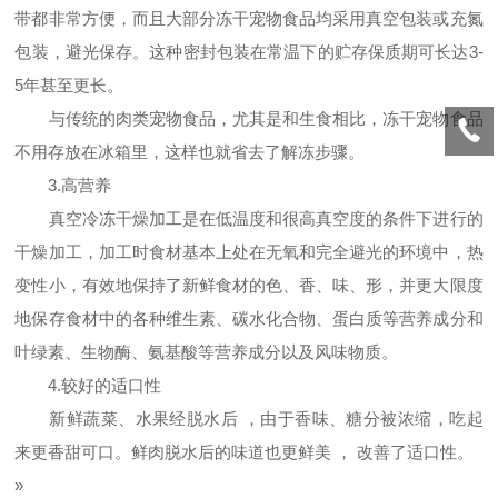
带都非常方便，而且大部分冻干宠物食品均采用真空包装或充氮
包装，避光保存。这种密封包装在常温下的贮存保质期可长达3-
5年甚至更长。
与传统的肉类宠物食品，尤其是和生食相比，冻干宠物食品
不用存放在冰箱里，这样也就省去了解冻步骤。
3.高营养
真空冷冻干燥加工是在低温度和很高真空度的条件下进行的
干燥加工，加工时食材基本上处在无氧和完全避光的环境中，热
变性小，有效地保持了新鲜食材的色、香、味、形，并更大限度
地保存食材中的各种维生素、碳水化合物、蛋白质等营养成分和
叶绿素、生物酶、氨基酸等营养成分以及风味物质。
4.较好的适口性
新鲜蔬菜、水果经脱水后 ，由于香味、糖分被浓缩，吃起
来更香甜可口。鲜肉脱水后的味道也更鲜美 ， 改善了适口性。
»