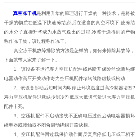
真空冻干机
是利用升华的原理进行干燥的一种技术，是将被
干燥的物质在低温下快速冻结,然后在适当的真空环境下,使冻结
的水分子直接升华成为水蒸气逸出的过程.冷冻干燥得到的产物
称作冻干物，该过程称作冻干。
真空冻干机故障排除的方法是怎样的，如何来排除其故障，
下面就带大家来了解一下。
1、该设备不运行寿力空压机配件线路断开保险丝烧断热继
电器动作高压开关动作寿力空压机配件堵转线路虚接或松动
2、该设备起动后短时间内即停止环境温度过高冷凝器堵塞?
寿力空压机配件过载缺少制冷剂低压太低进气量过大寿力空压机
配件卡死。
3、空压机配件不启动接线不正确电压过低启动电容器损坏
继电器或接触器不闭合启动绕组开路缺相。
4、空压机配件因过载保护动作而反复启停低电压或三相不