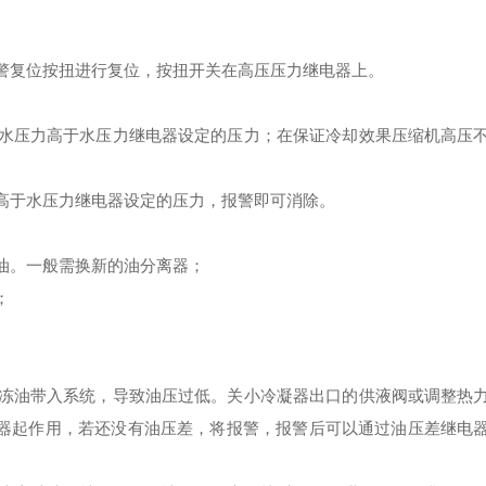
警复位按扭进行复位，按扭开关在高压压力继电器上。
水压力高于水压力继电器设定的压力；在保证冷却效果压缩机高压
高于水压力继电器设定的压力，报警即可消除。
油。一般需换新的油分离器；
；
冻油带入系统，导致油压过低。关小冷凝器出口的供液阀或调整热
电器起作用，若还没有油压差，将报警，报警后可以通过油压差继电