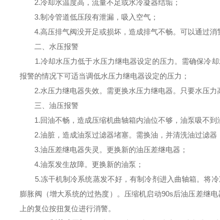
2.冷却水温度高，流量不足或水冷凝器结垢；
3.制冷管道低压段有泄漏，吸入空气；
4.高压排气阀没开足或损坏，造成排气不畅。可以通过消
二、水压报警
1.冷却水压力低于水压力继电器设定的压力。需确保冷却
报警的情况下可适当调低水压力继电器设定的压力；
2.水压力继电器失效。需更换水压力继电器。只要水压力
三、油压报警
1.回油不畅，造成压缩机曲轴箱内油位不够，油泵吸不到
2.油脏，造成油泵过滤器堵塞。需换油，并清洗油过滤器
3.油压差继电器失灵。更换新的油压差继电器；
4.油泵发生故障。更换新的油泵；
5.冻干机制冷系统蒸发不好，有制冷剂进入曲轴箱。将冷
膨胀阀（增大系统的过热度）。压缩机启动90s后油压差继
上的复位按扭复位进行消警。