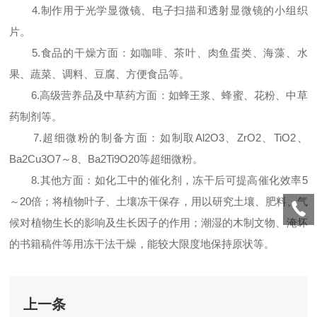
4.制作用于光学显微镜、电子扫描和透射显微镜的小组织
片。
5.食品的干燥方面：如咖啡、茶叶、肉鱼蛋类、海藻、水
果、蔬菜、调料、豆腐、方便食品等。
6.高级营养品及中草药方面：如蜂王浆、蜂蜜、花粉、中草
药制剂等。
7.超细微粉的制备方面：如制取Al2O3、ZrO2、TiO2、
Ba2Cu3O7～8、Ba2Ti9O20等超细微粉。
8.其他方面：如化工中的催化剂，冻干后可提高催化效率5
～20倍；将植物叶子、土壤冻干保存，用以研究土壤、肥料、气
候对植物生长的影响及生长因子的作用；潮湿的木制文物、淹坏
的书籍稿件等用冻干法干燥，能较大限度地保持原状等。
上一条