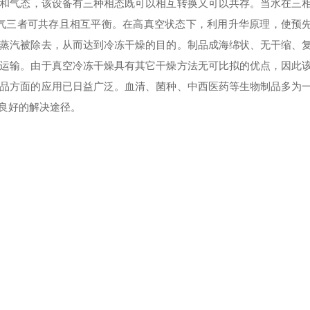
和气态，该设备有三种相态既可以相互转换又可以共存。当水在三
、水蒸气三者可共存且相互平衡。在高真空状态下，利用升华原理，使预
蒸汽被除去，从而达到冷冻干燥的目的。制品成海绵状、无干缩、
运输。由于真空冷冻干燥具有其它干燥方法无可比拟的优点，因此
品方面的应用已日益广泛。血清、菌种、中西医药等生物制品多为
良好的解决途径。