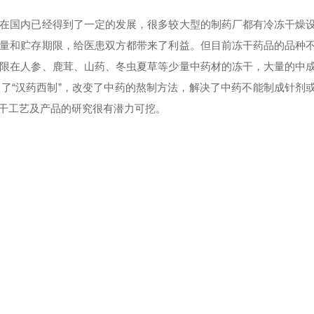
国内已经得到了一定的发展，很多较大型的制药厂都有冷冻干燥
量和贮存期限，给医患双方都带来了利益。但目前冻干药品的品种
限在人参、鹿茸、山药、冬虫夏草等少量中药材的冻干，大量的中
了“汉药西制”，改变了中药的熬制方法，解决了中药不能制成针剂
干工艺及产品的研究很有潜力可挖。