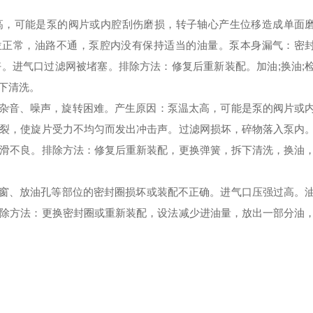
，可能是泵的阀片或内腔刮伤磨损，转子轴心产生位移造成单面
位正常，油路不通，泵腔内没有保持适当的油量。泵本身漏气：密
。进气口过滤网被堵塞。排除方法：修复后重新装配。加油;换油;
下清洗。
杂音、噪声，旋转困难。产生原因：泵温太高，可能是泵的阀片或
裂，使旋片受力不均匀而发出冲击声。过滤网损坏，碎物落入泵内
滑不良。排除方法：修复后重新装配，更换弹簧，拆下清洗，换油
窗、放油孔等部位的密封圈损坏或装配不正确。进气口压强过高。
除方法：更换密封圈或重新装配，设法减少进油量，放出一部分油