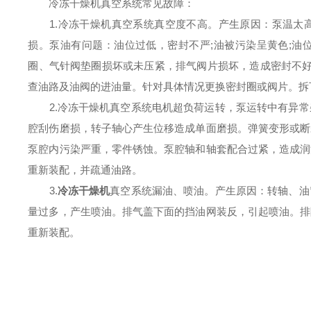
冷冻干燥机真空系统常见故障：
1.冷冻干燥机真空系统真空度不高。产生原因：泵温太高
损。泵油有问题：油位过低，密封不严;油被污染呈黄色;油
圈、气针阀垫圈损坏或未压紧，排气阀片损坏，造成密封不好
查油路及油阀的进油量。针对具体情况更换密封圈或阀片。拆
2.冷冻干燥机真空系统电机超负荷运转，泵运转中有异常
腔刮伤磨损，转子轴心产生位移造成单面磨损。弹簧变形或断
泵腔内污染严重，零件锈蚀。泵腔轴和轴套配合过紧，造成润
重新装配，并疏通油路。
3.
冷冻干燥机
真空系统漏油、喷油。产生原因：转轴、油
量过多，产生喷油。排气盖下面的挡油网装反，引起喷油。排
重新装配。