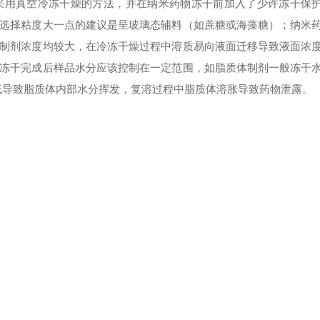
采用真空冷冻干燥的方法，并在纳米药物冻干前加入了少许冻干保
选择粘度大一点的建议是呈玻璃态辅料（如蔗糖或海藻糖）；纳米
制剂浓度均较大，在冷冻干燥过程中溶质易向液面迁移导致液面浓
冻干完成后样品水分应该控制在一定范围，如脂质体制剂一般冻干
太低导致脂质体内部水分挥发，复溶过程中脂质体溶胀导致药物泄露。