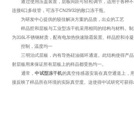
通过使用压盖装置，层板间距可轻松调节，适用于各种不同
连接6口多歧管，可冻干CN29/32的敞口冻干瓶。
为研发中心提供的较佳解决方案的品质，出众的工艺
样品腔和层板与工业型冻干机采用相同的结构与材料。制造材
为316L不锈钢材质，配有电加热快速除霜装置。样品腔和冷
控制，温度均一
三明治式层板，内有导热硅油循环通道。此结构使得产品可
射层板用来保证所有层板上的样品都受热均一。
通常，
中试型冻干机
的真空传感器安装在真空通道上，用来
接反映了样品所在环境的实际真空度。这使得中试研究可获得z