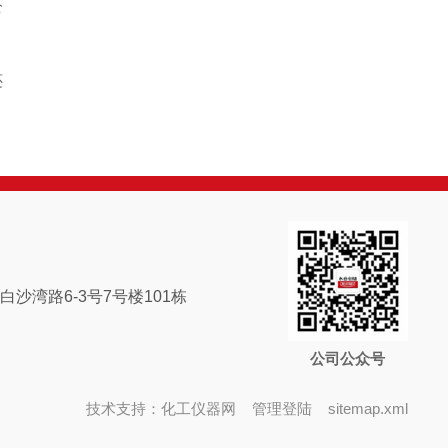
公
还
沙湾路6-3号7号楼101栋
公司公众号
技术支持：
化工仪器网
管理登陆
sitemap.xml