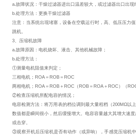
a.故障状况：干燥过滤器进出口温差较大，或过滤器出口出现
b.处理方法：更换干燥过滤器
注意：当系统出现堵塞，设备在空载运行时，高、低压压力值
跳机。
3、压缩机故障
a.故障原因：电机烧坏、液击、其他机械故障；
b.处理方法：
①测量电机阻值来判定；
三相电机；ROA＝ROB＝ROC
两相电机；ROA＝ROB＋ROC（ROB＝ROA＋ROC）（RO
②检查压缩机所配电容的情况；
电容检测方法：将万用表的档位调到最大量程档（200MΩ
数值都是瞬间很小，然后缓慢增大。电容容量越大其增大速度
或击穿。
③观察开机后压缩机是否有动作（或异响），手感觉压缩机中