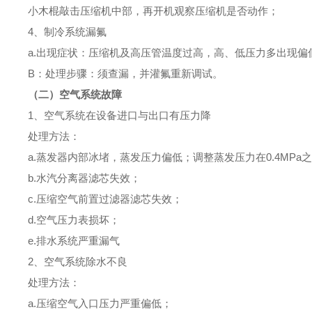
小木棍敲击压缩机中部，再开机观察压缩机是否动作；
4、制冷系统漏氟
a.出现症状：压缩机及高压管温度过高，高、低压力多出现
B：处理步骤：须查漏，并灌氟重新调试。
（二）空气系统故障
1、空气系统在设备进口与出口有压力降
处理方法：
a.蒸发器内部冰堵，蒸发压力偏低；调整蒸发压力在0.4MPa
b.水汽分离器滤芯失效；
c.压缩空气前置过滤器滤芯失效；
d.空气压力表损坏；
e.排水系统严重漏气
2、空气系统除水不良
处理方法：
a.压缩空气入口压力严重偏低；