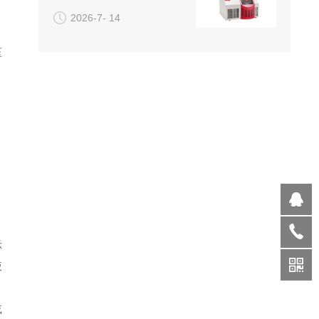
2026-7- 14
压
示
液
或