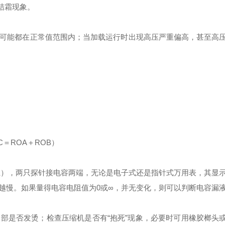
结霜现象。
可能都在正常值范围内；当加载运行时出现高压严重偏高，甚至高
C＝ROA＋ROB）
以上），两只探针接电容两端，无论是电子式还是指针式万用表，其显
越慢。如果量得电容电阻值为0或∞，并无变化，则可以判断电容漏
部是否发烫；检查压缩机是否有“抱死”现象，必要时可用橡胶榔头