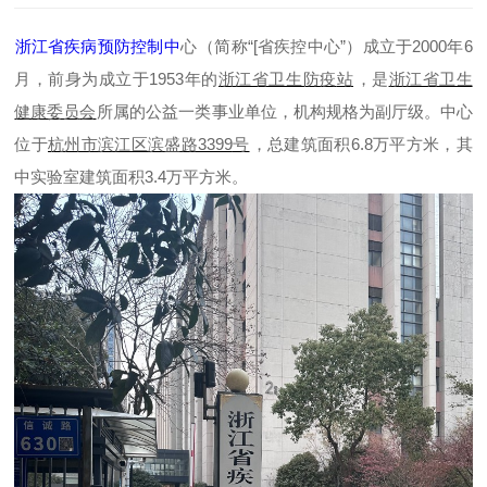
浙江省疾病预防控制中
心
（简称“[省疾控中心”）成立于2000年6
月，前身为成立于1953年的
浙江省卫生防疫
站
，是
浙江省卫生
健康委员
会
所属的公益一类事业单位，机构规格为副厅级。中心
位于
杭州市滨江区滨盛路3399
号
，总建筑面积6.8万平方米，其
中实验室建筑面积3.4万平方米‌。