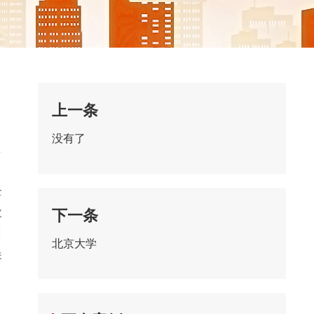
上一条
没有了
全
次
下一条
、
北京大学
尖