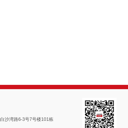
，
沙湾路6-3号7号楼101栋