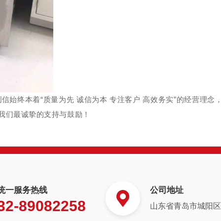
创信
始终本着
“
质量为先
诚信为本
专注客户
高效务实
”的
经营
理念
我们最诚挚的支持与鼓励！
统一服务热线
公司地址
32-89082258
山东省青岛市城阳区白