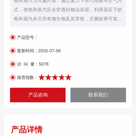
饱和蒸汽为灭菌介质，通过重力下排汽排除冷空气方
式，使饱和蒸汽完全穿透到物品表面，利用高压下的
饱和蒸汽杀灭所有微生物及其芽孢，灭菌效果可靠，
是物理灭菌法中最有效的方法。适用于医疗卫生事
业、科研、大学实验室、各级医院、疾病预防控制中
产品型号：
心及检验检疫机构等企事业单位，广泛应用于医疗行
更新时间：
2026-07-08
业，医药学、生物化学、农业科学、实验室、大专院
校等领域，对橡胶、敷料、液体、器械等物品进行灭
访 问 量：
5078
菌。
推荐指数：
产品咨询
联系我们
产品详情