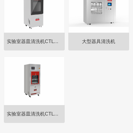
实验室器皿清洗机CTLW-280
大型器具清洗机
CTSS系列立式压力蒸汽灭菌器
CTSS系列立式压力蒸汽灭菌器
利用饱和蒸汽为灭菌介质，通过
利用饱和蒸汽为灭菌介质，通过
重力下排汽排除冷空气方式，使
重力下排汽排除冷空气方式，使
饱和蒸汽完全穿透到物品表面，
饱和蒸汽完全穿透到物品表面，
利用高压下的饱和蒸汽杀灭所有
利用高压下的饱和蒸汽杀灭所有
微生物及其芽孢，灭菌效果可
微生物及其芽孢，灭菌效果可
靠，是物理灭菌法中最有效的方
靠，是物理灭菌法中最有效的方
法。适用于医疗卫生事业、科
法。适用于医疗卫生事业、科
实验室器皿清洗机CTLW-320
研、大学实验室、各级医院、疾
研、大学实验室、各级医院、疾
病预防控制中心及检验检疫机构
病预防控制中心及检验检疫机构
CTSS系列立式压力蒸汽灭菌器
等企事业单位，广泛应用于医疗
等企事业单位，广泛应用于医疗