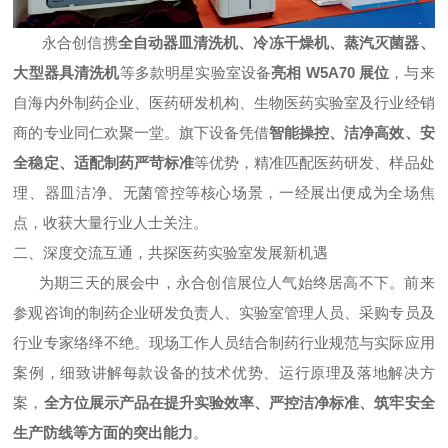
永合创信携
全自动器皿清洗机、冷冻干燥机、蒸汽灭菌器、
大型器具清洗机
等多款明星实验室设备
亮相 W5A70 展位
，与来
自海内外制药企业、医药研发机构、生物医药实验室及行业经销
商的专业同仁欢聚一堂。旗下设备凭借
智能操控、洁净高效、安
全稳定、适配制药严苛标准
等优势，精准匹配医药研发、样品处
理、器皿洁净、无菌管控等核心场景，一经展出便成为全场焦
点，收获大量行业人士关注。
二、深度交流互通，共探医药实验室发展新机遇
为期三天的展会中，永合创信展位人气始终居高不下。前来
参观咨询的制药企业研发负责人、实验室管理人员、采购专员及
行业专家络绎不绝。现场工作人员结合制药行业规范与实际应用
案例，细致讲解每款设备的技术优势、运行原理及落地解决方
案，
全方位展示产品在提升实验效率、严控洁净标准、筑牢安全
生产防线等方面的突出能力
。